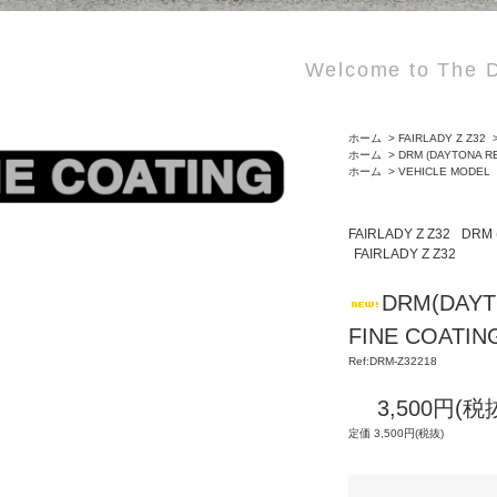
Welcome to The D
ホーム
>
FAIRLADY Z Z32
ホーム
>
DRM (DAYTONA R
ホーム
>
VEHICLE MODEL
FAIRLADY Z Z32
DRM 
FAIRLADY Z Z32
DRM(DAYT
FINE COA
Ref:DRM-Z32218
3,500円(税
定価 3,500円(税抜)