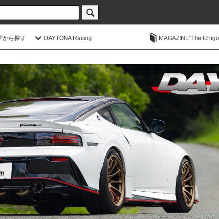
プから探す
DAYTONA Racing
MAGAZINE"The Ichigoic