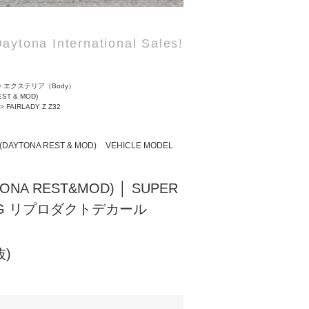
aytona International Sales!
>
エクステリア（Body）
EST & MOD)
>
FAIRLADY Z Z32
(DAYTONA REST & MOD)
VEHICLE MODEL
ONA REST&MOD) │ SUPER
TING リプロダクトデカール
抜)