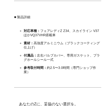
■ 製品詳細
対応車種：
フェアレディZ Z34、スカイライン V37
ほかVQ37VHR搭載車
素材：
高強度アルミニウム（ブラックコーティング
仕上げ）
付属品：
左右バルブカバー、専用ガスケット、プラ
グホールシール一式
参考取付時間：
約2.5〜3.0時間（専門ショップ作
業）
あなたのZに、妥協のない選択を。