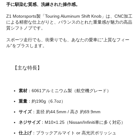
手に馴染む質感、洗練された操作感。
Z1 Motorsports製「Touring Aluminum Shift Knob」は、CNC加工
による精密な仕上がりと、バランスのとれた重量感が魅力の高品
質シフトノブです。
スポーツ走行でも、街乗りでも、あなたの愛車に“上質なフィー
ル”をプラスします。
【主な特長】
素材
：6061アルミニウム製（航空機グレード）
重量
：約190g（6.7oz）
サイズ
：直径 約44.5mm / 高さ 約69.9mm
ネジサイズ
：M10×1.25（Nissan/Infiniti車に多く対応）
仕上げ
：ブラックアルマイト or 高光沢ポリッシュ