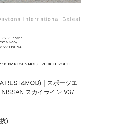
aytona International Sales!
ンジン（engine)
EST & MOD)
>
SKYLINE V37
AYTONA REST & MOD)
VEHICLE MODEL
NA REST&MOD) │スポーツエ
NISSAN スカイライン V37
税抜)