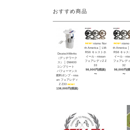
おすすめ商品
nismo Nor
nismo
th America │ LM-
th America │
RS6 キャストホ
RS6 キャス
DeatschWerks
イール - nissan
イール - nis
（デッチワーク
フェアレディZ Z
フェアレディZ
ス） │ DW400
33
32
コンプリート
98,000円(税抜)
98,000円(
パフォーマンス
〜
〜
燃料ポンプ - niss
an フェアレディ
Z Z33
138,000円(税抜)