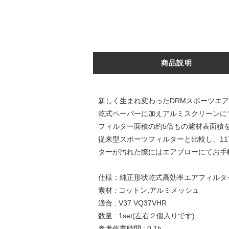
商品説明
新しく生まれ変わったDRMスポーツエアク
乾式ペーパーに加えアルミスクリーンに
フィルター面積の約5倍もの濾材表面積
従来型スポーツフィルターと比較し、11
ターが汚れた際にはエアブローにてお手
仕様：純正形状乾式高効率エアフィルタ
素材 : コットン,アルミメッシュ
適合 : V37 VQ37VHR
数量 : 1set(左右２個入りです)
参考作業時間 : 0.1h