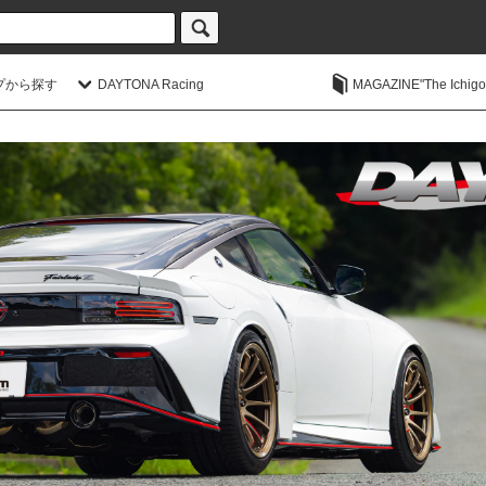
プから探す
DAYTONA Racing
MAGAZINE"The Ichigoic