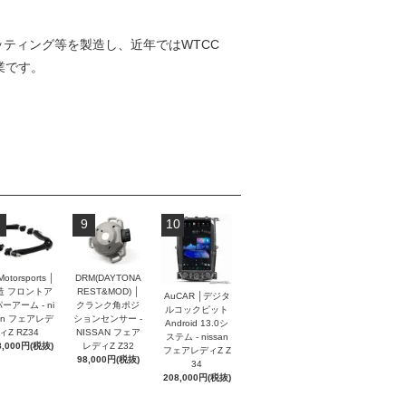
フィッティング等を製造し、近年ではWTCC
業です。
9
10
Motorsports │
DRM(DAYTONA
造 フロントア
REST&MOD) │
AuCAR │デジタ
ーアーム - ni
クランク角ポジ
ルコックピット
an フェアレデ
ションセンサー -
Android 13.0シ
ィZ RZ34
NISSAN フェア
ステム - nissan
8,000円(税抜)
レディZ Z32
フェアレディZ Z
98,000円(税抜)
34
208,000円(税抜)