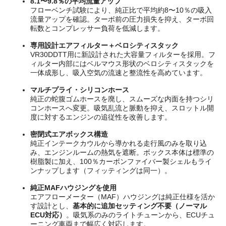
8.1〜9.8％の平均流量アップ
フローベンチ試験により、純正比で平均約8〜10％の吸入
流量アップを確認。ターボ前の圧力損失を抑え、ターボ回
転数とコンプレッサー負荷を低減します。
専用設計エアフィルター＋ベロシティスタック
VR30DDTT用に新設計された大容量フィルターを採用。フ
ィルター内部にはベルマウス形状のベロシティスタックを
一体成形し、吸入空気の流速と整流性を高めています。
マルチプライ・シリコンホース
純正の蛇腹ゴムホースを廃し、スムーズな内面を持つシリ
コンホースへ変更。吸気乱流と脈動を抑え、スロットル開
度に対するエンジンの追従性を改善します。
密閉式エアボックス構造
純正インテークカウルから導かれる走行風のみを取り込
み、エンジンルームの熱気を遮断。ボックス本体は標準の
樹脂製に加え、100％カーボンファイバー製シェルもライ
ンナップします（フィッティングは同一）。
純正MAFハウジングを使用
エアフローメーター（MAF）ハウジングは純正仕様を活か
す設計とし、
基本的に追加セッティング不要（ノーマル
ECU対応）
。吸気系のみのライトチューンから、ECUチュ
ーニング車両まで幅広く対応します。