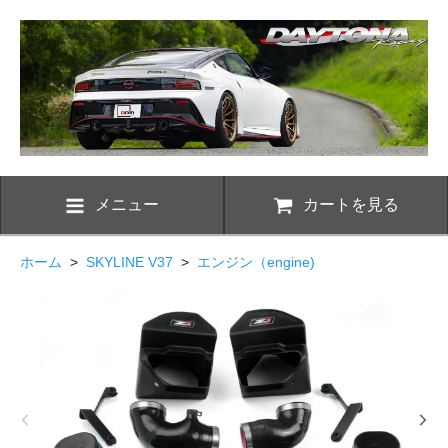
メニュー
カートを見る
ホーム
>
SKYLINE V37
>
エンジン（engine)