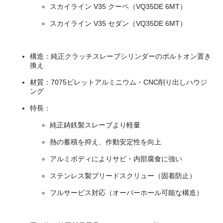
スカイライン V35 クーペ（VQ35DE 6MT）
スカイライン V35 セダン（VQ35DE 6MT）
構造：純正クラッチスレーブシリンダーのボルトオン置き
換え
材質：7075ビレットアルミニウム・CNC削り出しハウジ
ング
特長：
純正鋳鉄製スレーブより軽量
熱の蓄積を抑え、作動安定性を向上
アルミボディによりサビ・内部腐食に強い
ステンレス製ブリードスクリュー（固着防止）
フルサービス対応（オーバーホール可能な構造）