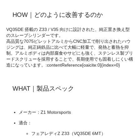
HOW｜どのように改善するのか
VQ35DE 搭載の Z33 / V35 向けに設計された、純正置き換え型
のスレーブシリンダーです。
高品質な7075ビレットアルミからCNC加工で削り出されたハウ
ジングは、純正鋳鉄品に比べて大幅に軽量で、発熱と蓄熱を抑
制。アルミボディは内部腐食やサビにも強く、ステンレス製ブリ
ードスクリューを採用することで、長期使用でも固着しにくい構
造になっています。:contentReference[oaicite:0]{index=0}
WHAT｜製品スペック
メーカー：Z1 Motorsports
適合：
フェアレディZ Z33（VQ35DE 6MT）