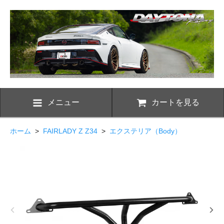
メニュー
カートを見る
ホーム
>
FAIRLADY Z Z34
>
エクステリア（Body）