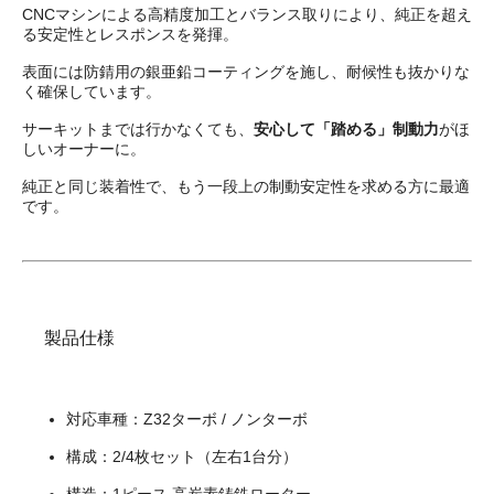
CNCマシンによる高精度加工とバランス取りにより、純正を超え
る安定性とレスポンスを発揮。
表面には防錆用の銀亜鉛コーティングを施し、耐候性も抜かりな
く確保しています。
サーキットまでは行かなくても、
安心して「踏める」制動力
がほ
しいオーナーに。
純正と同じ装着性で、もう一段上の制動安定性を求める方に最適
です。
製品仕様
対応車種：Z32ターボ / ノンターボ
構成：2/4枚セット（左右1台分）