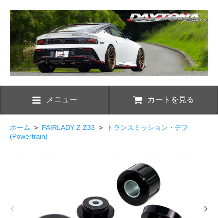
メニュー
カートを見る
ホーム
>
FAIRLADY Z Z33
>
トランスミッション・デフ
(Powertrain)