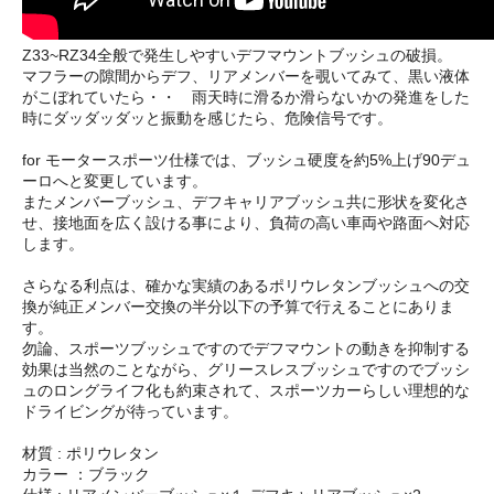
Z33~RZ34全般で発生しやすいデフマウントブッシュの破損。
マフラーの隙間からデフ、リアメンバーを覗いてみて、黒い液体
がこぼれていたら・・ 雨天時に滑るか滑らないかの発進をした
時にダッダッダッと振動を感じたら、危険信号です。
for モータースポーツ仕様では、ブッシュ硬度を約5%上げ90デュ
ーロへと変更しています。
またメンバーブッシュ、デフキャリアブッシュ共に形状を変化さ
せ、接地面を広く設ける事により、負荷の高い車両や路面へ対応
します。
さらなる利点は、確かな実績のあるポリウレタンブッシュへの交
換が純正メンバー交換の半分以下の予算で行えることにありま
す。
勿論、スポーツブッシュですのでデフマウントの動きを抑制する
効果は当然のことながら、グリースレスブッシュですのでブッシ
ュのロングライフ化も約束されて、スポーツカーらしい理想的な
ドライビングが待っています。
材質 : ポリウレタン
カラー ：ブラック