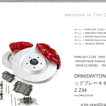
Welcome to The D
ホーム
>
FAIRLADY Z Z34
ホーム
>
DRM (DAYTONA R
ホーム
>
NISSAN North Ame
ホーム
>
NISSAN North Ame
ホーム
>
VEHICLE MODEL
FAIRLADY Z Z34
DRM 
NISSAN North America
VEHICLE MODEL
FA
DRM(DAYTO
ッグブレーキキッ
Z Z34
Ref:DRM-Z34209
470,000円