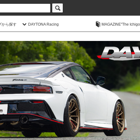
プから探す
DAYTONA Racing
MAGAZINE"The Ichigoic