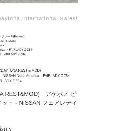
aytona International Sales!
>
ブレーキ(Brakes)
EST & MOD)
rica
rica
>
FAIRLADY Z Z34
>
FAIRLADY Z Z34
(DAYTONA REST & MOD)
NISSAN North America
FAIRLADY Z Z34
IRLADY Z Z34
NA REST&MOD) │アケボノ ビ
ト - NISSAN フェアレディ
(税抜)