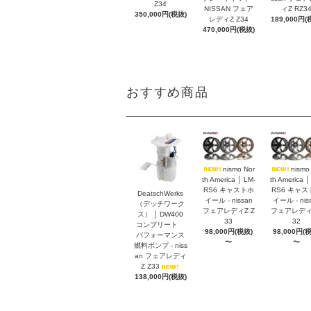
Z34
NISSAN フェア
ィZ RZ3
350,000円(税抜)
レディZ Z34
189,000円(
470,000円(税抜)
おすすめ商品
nismo Nor
nismo
th America │ LM-
th America │
RS6 キャストホ
RS6 キャス
DeatschWerks
イール - nissan
イール - nis
（デッチワーク
フェアレディZ Z
フェアレディZ
ス） │ DW400
33
32
コンプリート
98,000円(税抜)
98,000円(
パフォーマンス
〜
〜
燃料ポンプ - niss
an フェアレディ
Z Z33
138,000円(税抜)