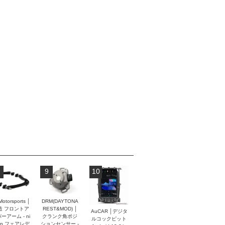
9
10
Motorsports │
DRM(DAYTONA
造 フロントア
REST&MOD) │
AuCAR │デジタ
ーアーム - ni
クランク角ポジ
ルコックピット
an フェアレデ
ションセンサー -