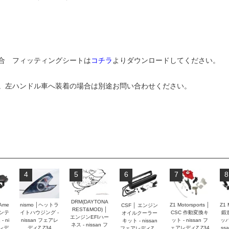
適合 フィッティングシートは
コチラ
よりダウンロードしてください。
。左ハンドル車へ装着の場合は別途お問い合わせください。
4
5
6
7
8
DRM(DAYTONA
 Ame
nismo │ヘットラ
Z1 Motorsports │
Z1 
CSF │ エンジン
REST&MOD) │
インテ
イトハウジング -
CSC 作動変換キ
鍛
オイルクーラー
エンジンEFIハー
 ni
nissan フェアレ
ット - nissan フ
ッパ
キット - nissan
ネス - nissan フ
アレデ
ディZ Z34
ェアレディZ Z34
ss
フェアレディZ