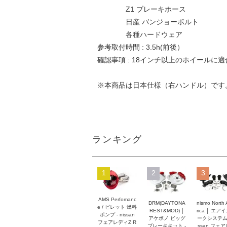
Z1 ブレーキホース
日産 バンジョーボルト
各種ハードウェア
参考取付時間 : 3.5h(前後）
確認事項 : 18インチ以上のホイールに
※本商品は日本仕様（右ハンドル）です
ランキング
1
2
3
AMS Perfomanc
DRM(DAYTONA
nismo North
e / ビレット 燃料
REST&MOD) │
rica │ エア
ポンプ - nissan
アケボノ ビッグ
ークシステム -
フェアレディZ R
ブレーキキット -
ssan フェ