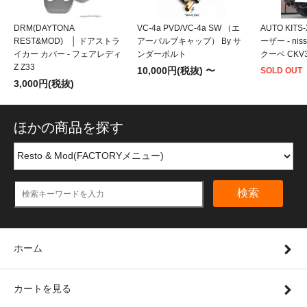
DRM(DAYTONA
VC-4a PVD/VC-4a SW （エ
AUTO KIT
REST&MOD) │ ドアストラ
アーバルブキャップ） By サ
ーザー - ni
イカー カバー - フェアレディ
ンダーボルト
クーペ CKV
Z Z33
10,000円(税抜) 〜
SOLD OUT
3,000円(税抜)
ほかの商品を探す
検索
ホーム
カートを見る