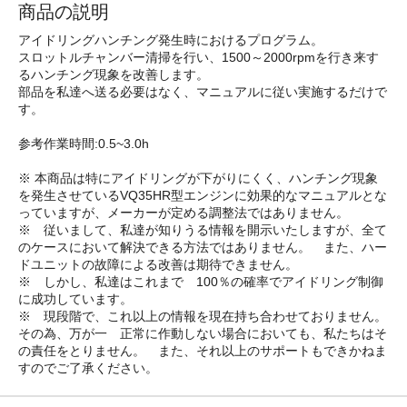
商品の説明
アイドリングハンチング発生時におけるプログラム。
スロットルチャンバー清掃を行い、1500～2000rpmを行き来す
るハンチング現象を改善します。
部品を私達へ送る必要はなく、マニュアルに従い実施するだけで
す。
参考作業時間:0.5~3.0h
※ 本商品は特にアイドリングが下がりにくく、ハンチング現象
を発生させているVQ35HR型エンジンに効果的なマニュアルとな
っていますが、メーカーが定める調整法ではありません。
※ 従いまして、私達が知りうる情報を開示いたしますが、全て
のケースにおいて解決できる方法ではありません。 また、ハー
ドユニットの故障による改善は期待できません。
※ しかし、私達はこれまで 100％の確率でアイドリング制御
に成功しています。
※ 現段階で、これ以上の情報を現在持ち合わせておりません。
その為、万が一 正常に作動しない場合においても、私たちはそ
の責任をとりません。 また、それ以上のサポートもできかねま
すのでご了承ください。