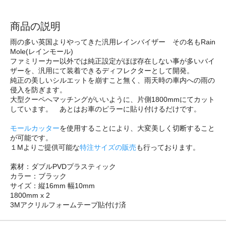
商品の説明
雨の多い英国よりやってきた汎用レインバイザー その名もRain
Mole(レインモール)
ファミリーカー以外では純正設定がほぼ存在しない事が多いバイ
ザーを、汎用にて装着できるディフレクターとして開発。
純正の美しいシルエットを崩すこと無く、雨天時の車内への雨の
侵入を防ぎます。
大型クーペへマッチングがいいように、片側1800mmにてカット
しています。 あとはお車のピラーに貼り付けるだけです。
モールカッター
を使用することにより、大変美しく切断すること
が可能です。
１Mよりご提供可能な
特注サイズの販売
も行っております。
素材：ダブルPVDプラスティック
カラー：ブラック
サイズ：縦16mm 幅10mm
1800mm x 2
3Mアクリルフォームテープ貼付け済