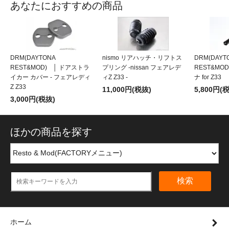
あなたにおすすめの商品
DRM(DAYTONA
nismo リアハッチ・リフトス
DRM(DAYT
REST&MOD) │ ドアストラ
プリング -nissan フェアレデ
REST&MO
イカー カバー - フェアレディ
ィZ Z33 -
ナ for Z33
Z Z33
11,000円(税抜)
5,800円(
3,000円(税抜)
ほかの商品を探す
検索
ホーム