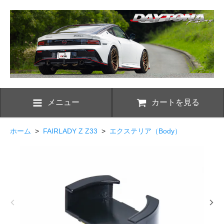
メニュー
カートを見る
ホーム
>
FAIRLADY Z Z33
>
エクステリア（Body）