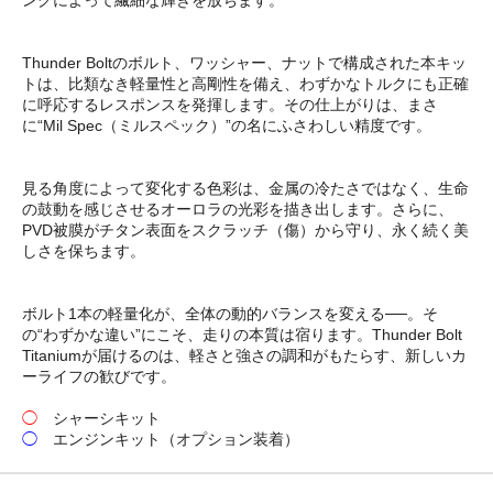
ングによって繊細な輝きを放ちます。
Thunder Boltのボルト、ワッシャー、ナットで構成された本キッ
トは、比類なき軽量性と高剛性を備え、わずかなトルクにも正確
に呼応するレスポンスを発揮します。その仕上がりは、まさ
に“Mil Spec（ミルスペック）”の名にふさわしい精度です。
見る角度によって変化する色彩は、金属の冷たさではなく、生命
の鼓動を感じさせるオーロラの光彩を描き出します。さらに、
PVD被膜がチタン表面をスクラッチ（傷）から守り、永く続く美
しさを保ちます。
ボルト1本の軽量化が、全体の動的バランスを変える──。そ
の“わずかな違い”にこそ、走りの本質は宿ります。Thunder Bolt
Titaniumが届けるのは、軽さと強さの調和がもたらす、新しいカ
ーライフの歓びです。
◯
シャーシキット
◯
エンジンキット（オプション装着）