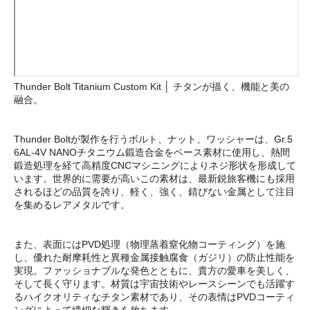
Thunder Bolt Titanium Custom Kit │ チタンが描く、機能と美の
融合。
Thunder Boltが製作を行うボルト、ナット、ワッシャーは、Gr.5
6AL-4V NANOチタニウム鍛造合金をベース素材に使用し、熱間
鍛造処理を経て高精度CNCマシニングによりネジ形状を形成して
います。世界的に需要が高いこの素材は、最新鋭旅客機にも採用
されるほどの品質を誇り、軽く、強く、錆びない金属として注目
を集めるレアメタルです。
また、表面にはPVD処理（物理蒸着窒化物コーティング）を施
し、優れた耐摩耗性と異種金属接触腐食（ガジリ）の防止性能を
実現。ファッショナブルな発色とともに、貴方の愛車を美しく、
そして長く守ります。材質は宇宙技術やレースシーンでも活躍す
るハイクオリティなチタン素材であり、その表情はPVDコーティ