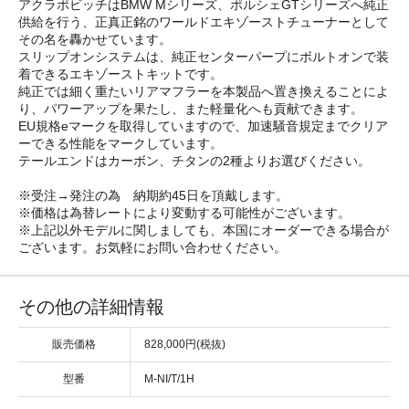
アクラポビッチはBMW Mシリーズ、ポルシェGTシリーズへ純正
供給を行う、正真正銘のワールドエキゾーストチューナーとして
その名を轟かせています。
スリップオンシステムは、純正センターパープにボルトオンで装
着できるエキゾーストキットです。
純正では細く重たいリアマフラーを本製品へ置き換えることによ
り、パワーアップを果たし、また軽量化へも貢献できます。
EU規格eマークを取得していますので、加速騒音規定までクリア
ーできる性能をマークしています。
テールエンドはカーボン、チタンの2種よりお選びください。
※受注→発注の為 納期約45日を頂戴します。
※価格は為替レートにより変動する可能性がございます。
※上記以外モデルに関しましても、本国にオーダーできる場合が
ございます。お気軽にお問い合わせください。
その他の詳細情報
販売価格
828,000円(税抜)
型番
M-NI/T/1H