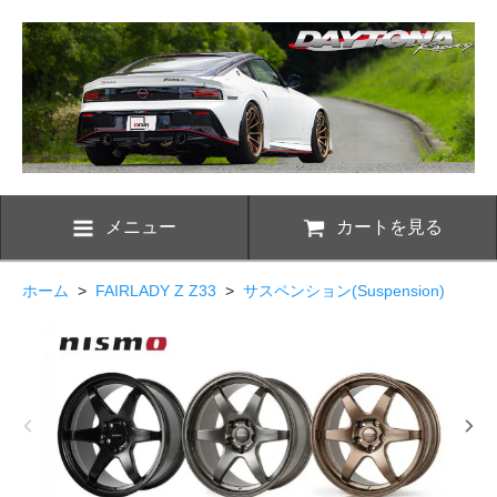
メニュー
カートを見る
ホーム
>
FAIRLADY Z Z33
>
サスペンション(Suspension)