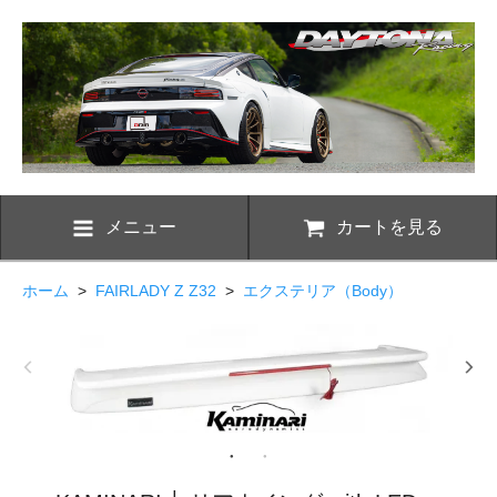
メニュー
カートを見る
ホーム
>
FAIRLADY Z Z32
>
エクステリア（Body）