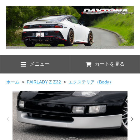
メニュー
カートを見る
ホーム
>
FAIRLADY Z Z32
>
エクステリア（Body）