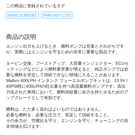
この商品に登録されているタグ
VEHICLE MODEL
FAIRLADY Z Z32
商品の説明
エンジン出力を上げるとき、燃料ポンプは見落とされがちです
が、実際にはエンジンを守るための非常に重要な部品です。
タービン交換、ブーストアップ、大容量インジェクター、ECUセ
ッティングなどにより燃料要求量が増えると、純正ポンプでは必
要な燃料を安定して供給できない領域に入ることがあります。
Walbro 400LPH インタンク フューエルポンプキットは、13.5V /
40PSI時に400LPHの吐出量を持つ高流量燃料ポンプです。高出
力化された車両において、燃料供給量に余力を持たせるためのア
ップグレードとして有効です。
燃料は、ただ多く送ればよいものではありません。
必要な燃料を、必要な圧力で、安定して供給すること。
その余力が、空燃比を守り、エンジンを守り、チューニングの安
全領域を広げます。