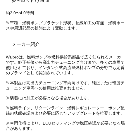
参考取り付け時間
約2.0〜4.0時間
※車種、燃料ポンプブラケット形状、配線加工の有無、燃料ホー
スや周辺部品の状態により変動します。
メーカー紹介
Walbroは、燃料ポンプや燃料供給系部品で広く知られるメーカー
です。純正補修から高出力チューニング向けまで、多くの車両で
使用されており、インタンク式高流量燃料ポンプの分野でも定番
のブランドとして認知されています。
※本製品は高出力チューニング車両向けです。純正または軽度チ
ューニング車両への使用は推奨されません。
※装着には加工が必要となる場合があります。
※燃料ライン、リターンライン、燃料レギュレーター、ポンプ配
線の状態確認および必要に応じたアップグレードを推奨します。
※車両仕様により、ECUセッティングや燃圧確認が必要となる場
合があります。