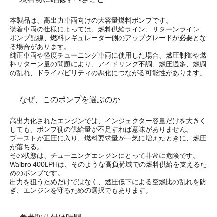
本製品は、高出力車両向けの大容量燃料ポンプです。
装着車両の仕様によっては、燃料供給ライン、リターンライン、
ポンプ配線、燃料レギュレーター側のアップグレードが必要とな
る場合があります。
純正車両や軽度チューニング車両に使用した場合、燃圧制御や燃
料リターン量の問題により、アイドリング不調、燃圧過多、燃調
の乱れ、ドライバビリティの悪化につながる可能性があります。
なぜ、このポンプを選ぶのか
高出力化されたエンジンでは、インジェクター容量だけを大きく
しても、ポンプ側の供給量が不足すれば意味がありません。
ブーストが正圧に入り、燃料要求量が一気に増えたときに、燃圧
が落ちる。
その状態は、チューニングエンジンにとって非常に危険です。
Walbro 400LPHは、そのような高負荷域での燃料供給を支えるた
めのポンプです。
出力を狙うためだけではなく、燃圧低下による空燃比の乱れを防
ぎ、エンジンを守るための選択でもあります。