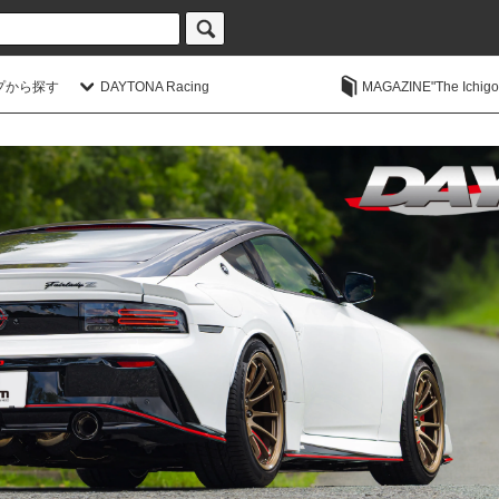
プから探す
DAYTONA Racing
MAGAZINE"The Ichigoic