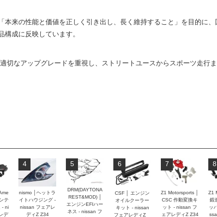
「本来の性能と価値を正しく引き出し、長く維持すること」を目的に、
品構成に反映しています。
の適切なアップグレードを重視し、ストリートユースからスポーツ走行
4
5
6
7
8
DRM(DAYTONA
 Ame
nismo │ヘットラ
Z1 Motorsports │
Z1 
CSF │ エンジン
REST&MOD) │
インテ
イトハウジング -
CSC 作動変換キ
鍛
オイルクーラー
エンジンEFIハー
 ni
nissan フェアレ
ット - nissan フ
ッパ
キット - nissan
ネス - nissan フ
アレデ
ディZ Z34
ェアレディZ Z34
ss
フェアレディZ