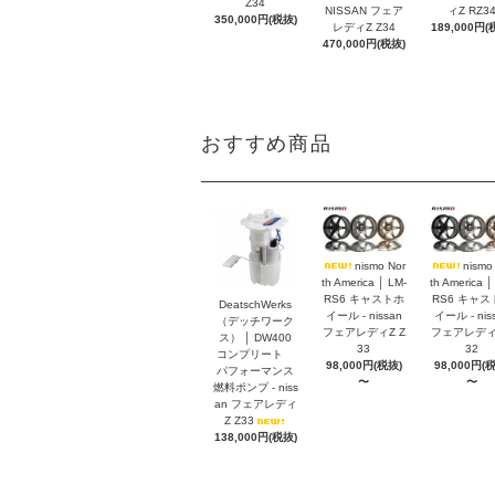
Z34
NISSAN フェア
ィZ RZ3
350,000円(税抜)
レディZ Z34
189,000円(
470,000円(税抜)
おすすめ商品
nismo Nor
nismo
th America │ LM-
th America │
RS6 キャストホ
RS6 キャス
DeatschWerks
イール - nissan
イール - nis
（デッチワーク
フェアレディZ Z
フェアレディZ
ス） │ DW400
33
32
コンプリート
98,000円(税抜)
98,000円(
パフォーマンス
〜
〜
燃料ポンプ - niss
an フェアレディ
Z Z33
138,000円(税抜)