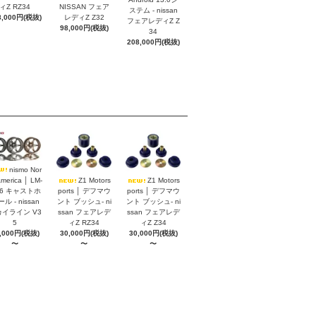
ィZ RZ34
NISSAN フェア
ステム - nissan
8,000円(税抜)
レディZ Z32
フェアレディZ Z
98,000円(税抜)
34
208,000円(税抜)
nismo Nor
America │ LM-
Z1 Motors
Z1 Motors
S6 キャストホ
ports │ デフマウ
ports │ デフマウ
ル - nissan
ント ブッシュ- ni
ント ブッシュ- ni
イライン V3
ssan フェアレデ
ssan フェアレデ
5
ィZ RZ34
ィZ Z34
,000円(税抜)
30,000円(税抜)
30,000円(税抜)
〜
〜
〜