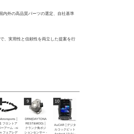
国内外の高品質パーツの選定、自社基準
まで、実用性と信頼性を両立した提案を行
9
10
Motorsports │
DRM(DAYTONA
造 フロントア
REST&MOD) │
AuCAR │デジタ
ーアーム - ni
クランク角ポジ
ルコックピット
an フェアレデ
ションセンサー -
Android 13.0シ