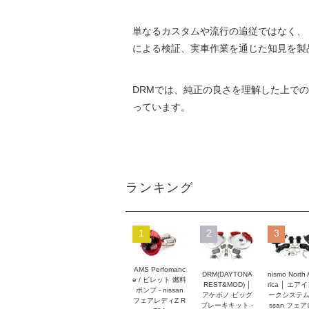
単なるカスタムや流行の追従ではなく、
による検証、実車作業を通じた知見を製
DRMでは、純正の良さを理解した上で
っています。
ランキング
1
2
3
AMS Perfomanc
DRM(DAYTONA
nismo North
e / ビレット 燃料
REST&MOD) │
rica │ エア
ポンプ - nissan
アケボノ ビッグ
ークシステム -
フェアレディZ R
ブレーキキット -
ssan フェ