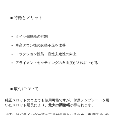
■ 特徴とメリット
タイヤ偏摩耗の抑制
車高ダウン後の調整不足を改善
トラクション性能・直進安定性の向上
アライメントセッティングの自由度が大幅に上がる
■ 取付について
純正スロットのままでも使用可能ですが、付属テンプレートを用
いたスロット延長により、
最大の調整幅
が得られます。
加工にはグラインダー等の工具が必要となるため、専門店での作