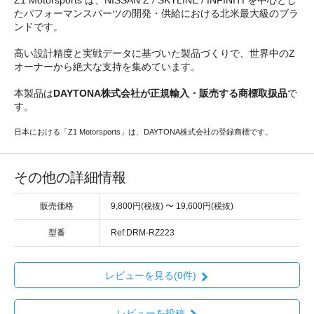
Z1 Motorsports は、NISSAN Z / SKYLINE / INFINITI を中心とし
たパフォーマンスパーツの開発・供給における北米最大級のブラ
ンドです。
高い設計精度と実戦データに基づいた製品づくりで、世界中のZ
オーナーから絶大な支持を集めています。
本製品は
DAYTONA株式会社が正規輸入・販売する商標取扱品
で
す。
日本における「Z1 Motorsports」は、DAYTONA株式会社の登録商標です。
その他の詳細情報
販売価格
9,800円(税抜) 〜 19,600円(税抜)
型番
Ref:DRM-RZ223
レビューを見る(0件)
レビューを投稿