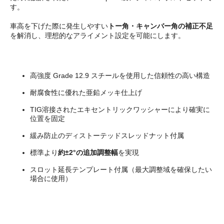
す。
車高を下げた際に発生しやすい
トー角・キャンバー角の補正不足
を解消し、理想的なアライメント設定を可能にします。
高強度 Grade 12.9 スチールを使用した信頼性の高い構造
耐腐食性に優れた亜鉛メッキ仕上げ
TIG溶接されたエキセントリックワッシャーにより確実に
位置を固定
緩み防止のディストーテッドスレッドナット付属
標準より
約±2°の追加調整幅
を実現
スロット延長テンプレート付属（最大調整域を確保したい
場合に使用）