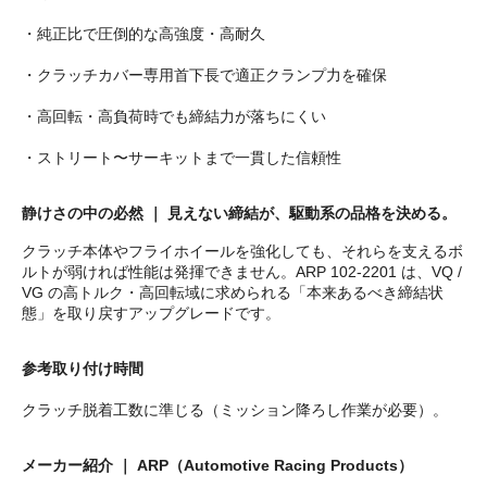
・純正比で圧倒的な高強度・高耐久
・クラッチカバー専用首下長で適正クランプ力を確保
・高回転・高負荷時でも締結力が落ちにくい
・ストリート〜サーキットまで一貫した信頼性
静けさの中の必然 ｜ 見えない締結が、駆動系の品格を決める。
クラッチ本体やフライホイールを強化しても、それらを支えるボ
ルトが弱ければ性能は発揮できません。ARP 102-2201 は、VQ /
VG の高トルク・高回転域に求められる「本来あるべき締結状
態」を取り戻すアップグレードです。
参考取り付け時間
クラッチ脱着工数に準じる（ミッション降ろし作業が必要）。
メーカー紹介 ｜ ARP（Automotive Racing Products）