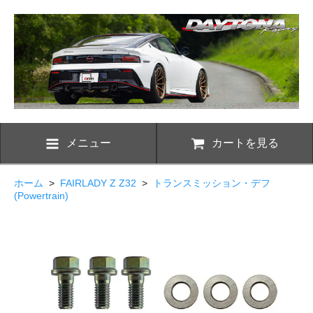
メニュー
カートを見る
ホーム
>
FAIRLADY Z Z32
>
トランスミッション・デフ
(Powertrain)