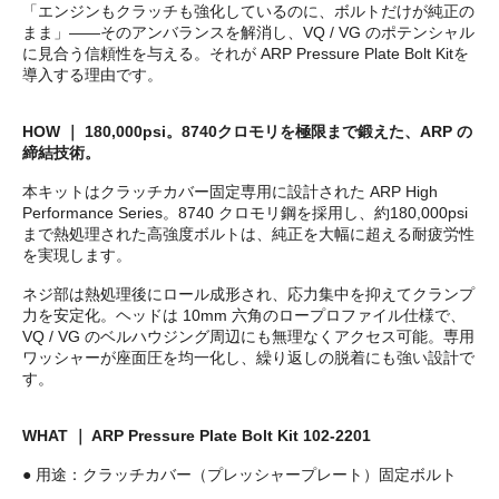
「エンジンもクラッチも強化しているのに、ボルトだけが純正の
まま」――そのアンバランスを解消し、VQ / VG のポテンシャル
に見合う信頼性を与える。それが ARP Pressure Plate Bolt Kitを
導入する理由です。
HOW ｜ 180,000psi。8740クロモリを極限まで鍛えた、ARP の
締結技術。
本キットはクラッチカバー固定専用に設計された ARP High
Performance Series。8740 クロモリ鋼を採用し、約180,000psi
まで熱処理された高強度ボルトは、純正を大幅に超える耐疲労性
を実現します。
ネジ部は熱処理後にロール成形され、応力集中を抑えてクランプ
力を安定化。ヘッドは 10mm 六角のロープロファイル仕様で、
VQ / VG のベルハウジング周辺にも無理なくアクセス可能。専用
ワッシャーが座面圧を均一化し、繰り返しの脱着にも強い設計で
す。
WHAT ｜ ARP Pressure Plate Bolt Kit 102-2201
● 用途：クラッチカバー（プレッシャープレート）固定ボルト