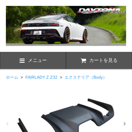
メニュー
カートを見る
ホーム
>
FAIRLADY Z Z32
>
エクステリア（Body）