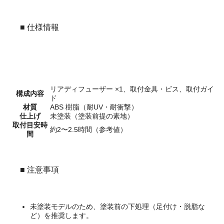
■ 仕様情報
リアディフューザー ×1、取付金具・ビス、取付ガイ
構成内容
ド
材質
ABS 樹脂（耐UV・耐衝撃）
仕上げ
未塗装（塗装前提の素地）
取付目安時
約2〜2.5時間（参考値）
間
■ 注意事項
未塗装モデルのため、塗装前の下処理（足付け・脱脂な
ど）を推奨します。