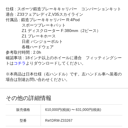
仕様 : スポーツ鍛造ブレーキキャリパー コンバーションキット
適合 : Z33フェアレディZ,V35スカイライン
付属品 : 鍛造ブレーキキャリパー R:4Pod
スポーツブレーキパット
Z1 ディスクローター F:380mm（2ピース）
Z1 ブレーキホース
日産 バンジョーボルト
各種ハードウェア
参考取付時間 : 2.0h
確認事項 : 18インチ以上のホイールに適合 フィッティングシー
トは
コチラ
よりダウンロードしてください。
※本商品は日本仕様（右ハンドル）です。左ハンドル車へ装着の
場合は別途お問い合わせください。
その他の詳細情報
販売価格
610,000円(税抜) 〜 631,000円(税抜)
型番
Ref:DRM-Z33267