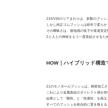
Z33/V35のリアまわりは、多数のブッ
しかし純正ゴムブッシュは経年で柔らか
その曖昧さは、接地感の低下や直進安定
Zと人との神経をもう一度直結させるた
HOW｜ハイブリッド構造
Z1のモノボールブッシュは、精密加工
これにより金属直結のダイレクト感を得
結果として「剛性」と「快適性」を両立
すべてのブッシュを統合的に置き換える