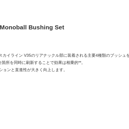
Monoball Bushing Set
33 / スカイライン V35のリアナックル部に装着される主要4種類のブッ
全箇所を同時に刷新することで効果は相乗的**。
ションと直進性が大きく向上します。