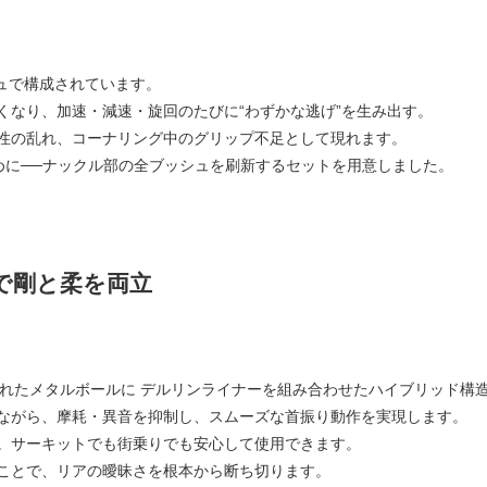
シュで構成されています。
くなり、加速・減速・旋回のたびに“わずかな逃げ”を生み出す。
性の乱れ、コーナリング中のグリップ不足として現れます。
めに──ナックル部の全ブッシュを刷新するセットを用意しました。
で剛と柔を両立
されたメタルボールに デルリンライナーを組み合わせたハイブリッド構
ながら、摩耗・異音を抑制し、スムーズな首振り動作を実現します。
。サーキットでも街乗りでも安心して使用できます。
ことで、リアの曖昧さを根本から断ち切ります。