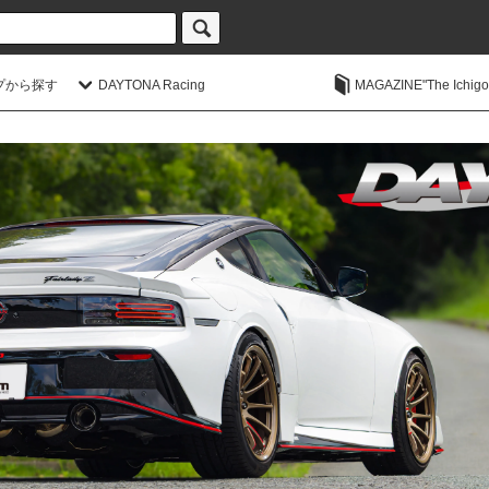
プから探す
DAYTONA Racing
MAGAZINE"The Ichigoic