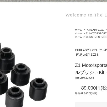
Welcome to The D
ホーム
>
FAIRLADY Z Z33
ホーム
>
Z1 MOTORSPORT
ホーム
>
Z1 MOTORSPORT
FAIRLADY Z Z33
Z1 M
FAIRLADY Z Z33
Z1 Motorsp
ルブッシュKit 
Ref:DRM-Z33266
89,000円(
定価 89,000円(税抜)