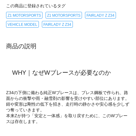
この商品に登録されているタグ
Z1 MOTORSPORTS
Z1 MOTORSPORTS
FAIRLADY Z Z34
VEHICLE MODEL
FAIRLADY Z Z34
商品の説明
WHY｜なぜWブレースが必要なのか
Z34の下側に備わる純正Wブレースは、プレス鋼板で作られ、路
面からの衝撃や雨・融雪剤の影響を受けやすい部位にあります。
錆や変形は剛性の低下を招き、走行時の静かさや安心感を少しず
つ奪っていきます。
本来Zが持つ「安定と一体感」を取り戻すために、このWブレー
スは存在します。