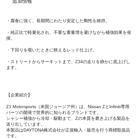
追加情報
・腐食に強く、長期間にわたり安定した剛性を維持。
・純正比で軽量化され、不要な重量増を避けながら補強効果を発
揮。
・下回りを覗いたときに映えるレッド仕上げ。
・ストリートからサーキットまで、Z34の走りを静かに底上げし
ます。
【企業紹介】
Z1 Motorsports（米国ジョージア州）は、Nissan ZとInfiniti専用
パーツの開発で世界的に知られるブランドです。
シャシー補強から冷却・駆動まで、Zの本質を磨き上げる製品を
送り出しています。
本製品はDAYTONA株式会社が正規輸入・販売を行う商標取扱品
です。