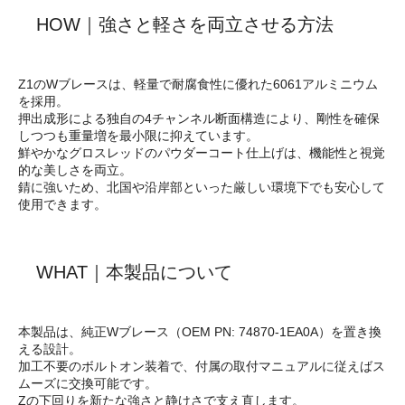
HOW｜強さと軽さを両立させる方法
Z1のWブレースは、軽量で耐腐食性に優れた6061アルミニウム
を採用。
押出成形による独自の4チャンネル断面構造により、剛性を確保
しつつも重量増を最小限に抑えています。
鮮やかなグロスレッドのパウダーコート仕上げは、機能性と視覚
的な美しさを両立。
錆に強いため、北国や沿岸部といった厳しい環境下でも安心して
使用できます。
WHAT｜本製品について
本製品は、純正Wブレース（OEM PN: 74870-1EA0A）を置き換
える設計。
加工不要のボルトオン装着で、付属の取付マニュアルに従えばス
ムーズに交換可能です。
Zの下回りを新たな強さと静けさで支え直します。