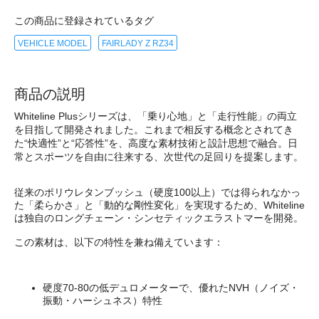
この商品に登録されているタグ
VEHICLE MODEL
FAIRLADY Z RZ34
商品の説明
Whiteline Plusシリーズは、「乗り心地」と「走行性能」の両立
を目指して開発されました。これまで相反する概念とされてき
た“快適性”と“応答性”を、高度な素材技術と設計思想で融合。日
常とスポーツを自由に往来する、次世代の足回りを提案します。
従来のポリウレタンブッシュ（硬度100以上）では得られなかっ
た「柔らかさ」と「動的な剛性変化」を実現するため、Whiteline
は独自のロングチェーン・シンセティックエラストマーを開発。
この素材は、以下の特性を兼ね備えています：
硬度70-80の低デュロメーターで、優れたNVH（ノイズ・
振動・ハーシュネス）特性