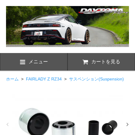
メニュー
カートを見る
ホーム
>
FAIRLADY Z RZ34
>
サスペンション(Suspension)