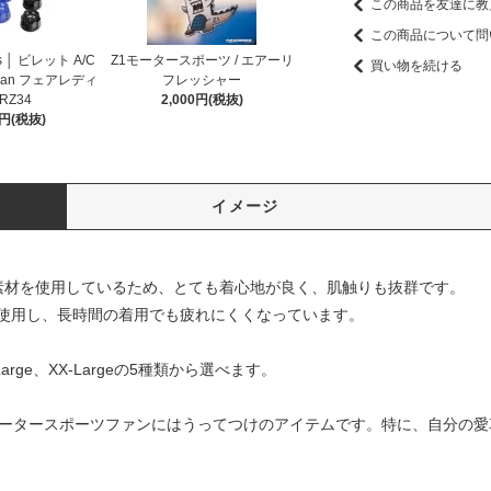
この商品を友達に教
この商品について問
rts │ ビレット A/C
Z1モータースポーツ / エアーリ
買い物を続ける
ssan フェアレディ
フレッシャー
RZ34
2,000円(税抜)
0円(税抜)
イメージ
ン素材を使用しているため、とても着心地が良く、肌触りも抜群です。
使用し、長時間の着用でも疲れにくくなっています。
-Large、XX-Largeの5種類から選べます。
irtは、車好きやモータースポーツファンにはうってつけのアイテムです。特に、