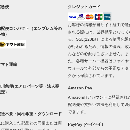
宅急便
クレジットカード
お客様の情報が当サイト経由で送
宅配便コンパクト（エンブレム等の
される際には、世界標準となって
小物）
る、SSL(128bit）による暗号化通
が行われるため、情報の漏洩、改
んなどの心配はございません。ま
た、各種サーバー機器はファイヤ
ヤマト運輸
ウォールで外部からの不正なアタ
クから保護されています。
佐川急便(エアロパーツ等・法人宛
Amazon Pay
限定）
Amazonのアカウントに登録され
配送先や支払い方法を利用して決
できます。
配送不要・同梱希望・ダウンロード
先に購入した部品との同梱または商
PayPay (ペイペイ）