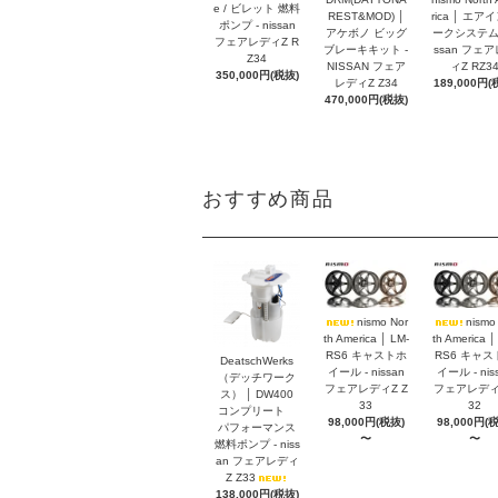
e / ビレット 燃料
REST&MOD) │
rica │ エア
ポンプ - nissan
アケボノ ビッグ
ークシステム -
フェアレディZ R
ブレーキキット -
ssan フェ
Z34
NISSAN フェア
ィZ RZ3
350,000円(税抜)
レディZ Z34
189,000円(
470,000円(税抜)
おすすめ商品
nismo Nor
nismo
th America │ LM-
th America │
RS6 キャストホ
RS6 キャス
DeatschWerks
イール - nissan
イール - nis
（デッチワーク
フェアレディZ Z
フェアレディZ
ス） │ DW400
33
32
コンプリート
98,000円(税抜)
98,000円(
パフォーマンス
〜
〜
燃料ポンプ - niss
an フェアレディ
Z Z33
138,000円(税抜)