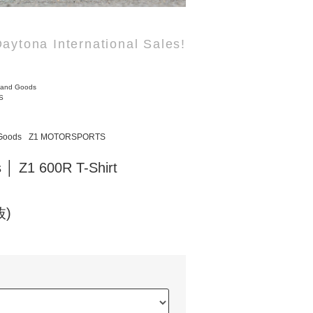
aytona International Sales!
 and Goods
S
 Goods
Z1 MOTORSPORTS
 │ Z1 600R T-Shirt
抜)