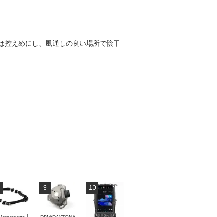
は控えめにし、風通しの良い場所で陰干
9
10
Motorsports │
DRM(DAYTONA