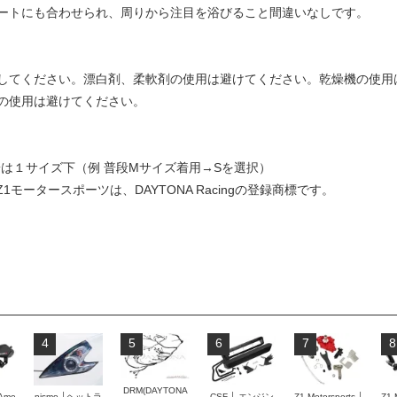
ートにも合わせられ、周りから注目を浴びること間違いなしです。
してください。漂白剤、柔軟剤の使用は避けてください。乾燥機の使用
の使用は避けてください。
は１サイズ下（例 普段Mサイズ着用→Sを選択）
及びZ1モータースポーツは、DAYTONA Racingの登録商標です。
4
5
6
7
8
DRM(DAYTONA
 Ame
nismo │ヘットラ
Z1 Motorsports │
Z1 
CSF │ エンジン