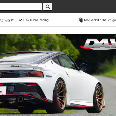
プから探す
DAYTONA Racing
MAGAZINE"The Ichigoic