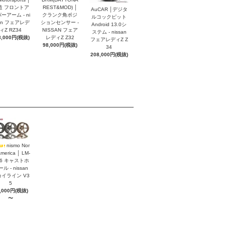
造 フロントア
REST&MOD) │
AuCAR │デジタ
ーアーム - ni
クランク角ポジ
ルコックピット
an フェアレデ
ションセンサー -
Android 13.0シ
ィZ RZ34
NISSAN フェア
ステム - nissan
8,000円(税抜)
レディZ Z32
フェアレディZ Z
98,000円(税抜)
34
208,000円(税抜)
nismo Nor
America │ LM-
S6 キャストホ
ル - nissan
イライン V3
5
,000円(税抜)
〜