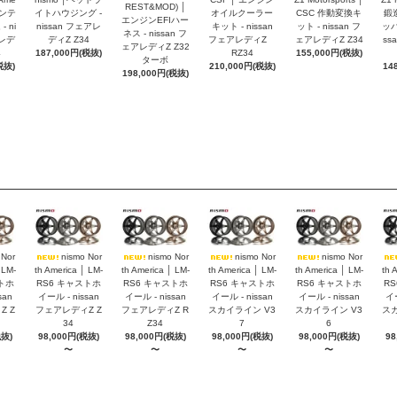
REST&MOD) │
インテ
イトハウジング -
CSC 作動変換キ
鍛
オイルクーラー
エンジンEFIハー
 ni
nissan フェアレ
ット - nissan フ
ッパ
キット - nissan
ネス - nissan フ
アレデ
ディZ Z34
ェアレディZ Z34
ss
フェアレディZ
ェアレディZ Z32
4
187,000円(税抜)
155,000円(税抜)
RZ34
ターボ
税抜)
14
210,000円(税抜)
198,000円(税抜)
 Nor
nismo Nor
nismo Nor
nismo Nor
nismo Nor
 LM-
th America │ LM-
th America │ LM-
th America │ LM-
th America │ LM-
th 
トホ
RS6 キャストホ
RS6 キャストホ
RS6 キャストホ
RS6 キャストホ
R
san
イール - nissan
イール - nissan
イール - nissan
イール - nissan
イー
 Z
フェアレディZ Z
フェアレディZ R
スカイライン V3
スカイライン V3
スカ
34
Z34
7
6
税抜)
98,000円(税抜)
98,000円(税抜)
98,000円(税抜)
98,000円(税抜)
98
〜
〜
〜
〜