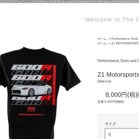
Welcome to The D
ホーム
>
Performance,Tools
ホーム
>
Z1 MOTORSPORT
Performance,Tools and
Z1 Motorsports
DRM-G44
8,000円(税
定価 8,000円(税抜)
サイズ