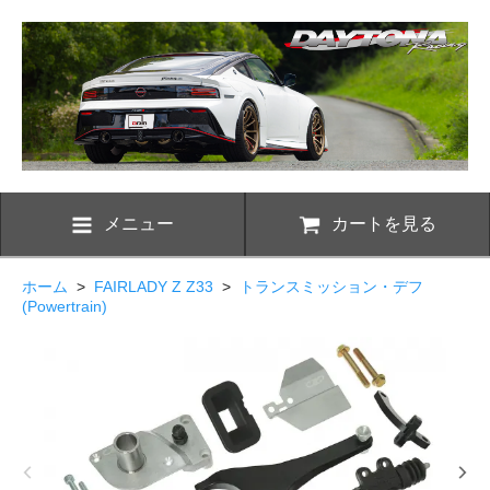
メニュー
カートを見る
ホーム
>
FAIRLADY Z Z33
>
トランスミッション・デフ
(Powertrain)