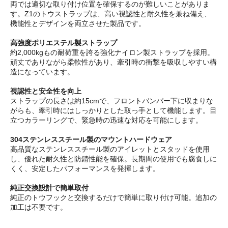
両では適切な取り付け位置を確保するのが難しいことがありま
す。Z1のトウストラップは、高い視認性と耐久性を兼ね備え、
機能性とデザインを両立させた製品です。
高強度ポリエステル製ストラップ
約2,000kgもの耐荷重を誇る強化ナイロン製ストラップを採用。
頑丈でありながら柔軟性があり、牽引時の衝撃を吸収しやすい構
造になっています。
視認性と安全性を向上
ストラップの長さは約15cmで、フロントバンパー下に収まりな
がらも、牽引時にはしっかりとした取っ手として機能します。目
立つカラーリングで、緊急時の迅速な対応を可能にします。
304ステンレススチール製のマウントハードウェア
高品質なステンレススチール製のアイレットとスタッドを使用
し、優れた耐久性と防錆性能を確保。長期間の使用でも腐食しに
くく、安定したパフォーマンスを発揮します。
純正交換設計で簡単取付
純正のトウフックと交換するだけで簡単に取り付け可能。追加の
加工は不要です。