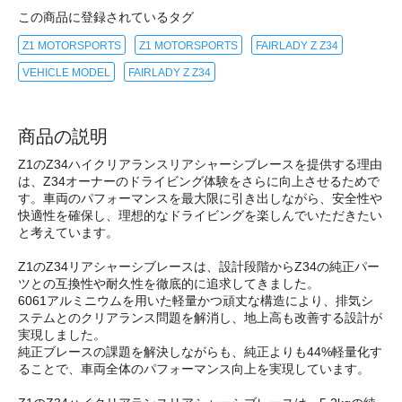
この商品に登録されているタグ
Z1 MOTORSPORTS
Z1 MOTORSPORTS
FAIRLADY Z Z34
VEHICLE MODEL
FAIRLADY Z Z34
商品の説明
Z1のZ34ハイクリアランスリアシャーシブレースを提供する理由
は、Z34オーナーのドライビング体験をさらに向上させるためで
す。車両のパフォーマンスを最大限に引き出しながら、安全性や
快適性を確保し、理想的なドライビングを楽しんでいただきたい
と考えています。
Z1のZ34リアシャーシブレースは、設計段階からZ34の純正パー
ツとの互換性や耐久性を徹底的に追求してきました。
6061アルミニウムを用いた軽量かつ頑丈な構造により、排気シ
ステムとのクリアランス問題を解消し、地上高も改善する設計が
実現しました。
純正ブレースの課題を解決しながらも、純正よりも44%軽量化す
ることで、車両全体のパフォーマンス向上を実現しています。