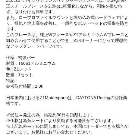
Z1のZ34ハイクリアランスリアシャーシブレースは、5.2kgの純
正スチールブレースを2.9kgに軽量化しながら、剛性を損なわ
ず、取り付けも簡単です。
また、ロープロファイルマウントと埋め込み式ハードウェアによ
り、排気と地上高を改善し、一般的なボルトヘッドの損傷を防ぎ
ます。
このブレースは、純正WブレースやZ1アルミニウムWブレースと
組み合わせて使用することができ、Z34オーナーにとって理想的
なアップグレードパーツです。
仕様 : 補強バー
材質 : T6061アルミニウム
色 : Z1レッド
数量 : 1セット
特記 :
参考取付時間 : 2.0h
日本国内におけるZ1Motorsportsは、DAYTONA Racingの登録商
標です。
※受注→発注の為 納期約30日を頂戴します。
※価格は為替レートにより変動する可能性がございます。
※上記以外モデルに関しましても、本国にオーダーできる場合が
ございます。お気軽にお問い合わせください。