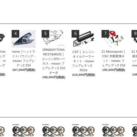
4
5
6
7
8
DRM(DAYTONA
 Ame
nismo │ヘットラ
Z1 Motorsports │
Z1 
CSF │ エンジン
REST&MOD) │
インテ
イトハウジング -
CSC 作動変換キ
鍛
オイルクーラー
エンジンEFIハー
 ni
nissan フェアレ
ット - nissan フ
ッパ
キット - nissan
ネス - nissan フ
アレデ
ディZ Z34
ェアレディZ Z34
ss
フェアレディZ
ェアレディZ Z32
4
187,000円(税抜)
155,000円(税抜)
RZ34
ターボ
税抜)
14
210,000円(税抜)
198,000円(税抜)