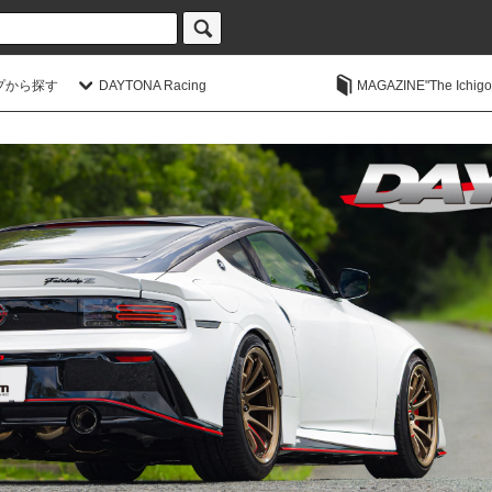
プから探す
DAYTONA Racing
MAGAZINE"The Ichigoic