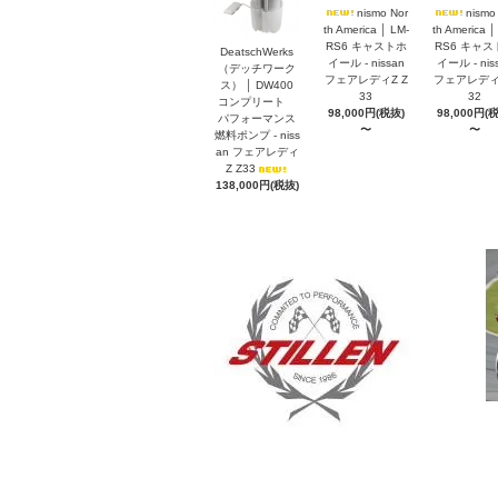
nismo Nor
nismo
th America │ LM-
th America │
RS6 キャストホ
RS6 キャス
DeatschWerks
イール - nissan
イール - nis
（デッチワーク
フェアレディZ Z
フェアレディZ
ス） │ DW400
33
32
コンプリート
98,000円(税抜)
98,000円(
パフォーマンス
〜
〜
燃料ポンプ - niss
an フェアレディ
Z Z33
138,000円(税抜)