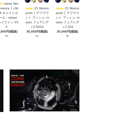
nismo Nor
America │ LM-
Z1 Motors
Z1 Motors
S6 キャストホ
ports │ デフマウ
ports │ デフマウ
ル - nissan
ント ブッシュ- ni
ント ブッシュ- ni
イライン V3
ssan フェアレデ
ssan フェアレデ
5
ィZ RZ34
ィZ Z34
,000円(税抜)
30,000円(税抜)
30,000円(税抜)
〜
〜
〜