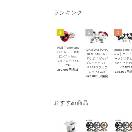
ランキング
1
2
3
AMS Perfomanc
DRM(DAYTONA
nismo North
e / ビレット 燃料
REST&MOD) │
rica │ エア
ポンプ - nissan
アケボノ ビッグ
ークシステム -
フェアレディZ R
ブレーキキット -
ssan フェ
Z34
NISSAN フェア
ィZ RZ3
350,000円(税抜)
レディZ Z34
189,000円(
470,000円(税抜)
おすすめ商品