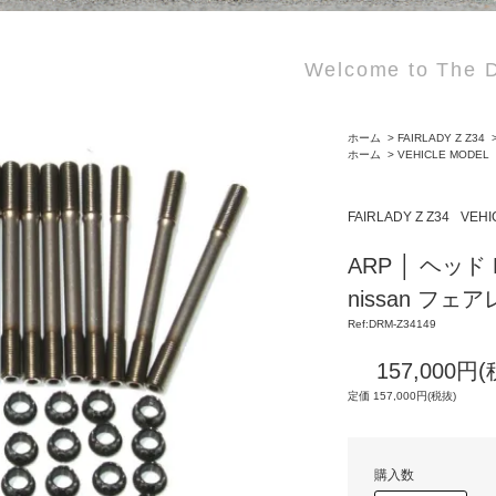
Welcome to The D
ホーム
>
FAIRLADY Z Z34
ホーム
>
VEHICLE MODEL
FAIRLADY Z Z34
VEHI
ARP │ ヘッド
nissan フェア
Ref:DRM-Z34149
157,000円
定価 157,000円(税抜)
購入数