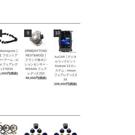
9
10
Motorsports │
DRM(DAYTONA
造 フロントア
REST&MOD) │
AuCAR │デジタ
ーアーム - ni
クランク角ポジ
ルコックピット
an フェアレデ
ションセンサー -
Android 13.0シ
ィZ RZ34
NISSAN フェア
ステム - nissan
8,000円(税抜)
レディZ Z32
フェアレディZ Z
98,000円(税抜)
34
208,000円(税抜)