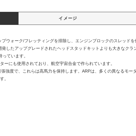
イメージ
ャップウォーク/フレッティングを排除し、エンジンブロックのスレッド
に開発したアップグレードされたヘッドスタッドキットよりも大きなクラ
を持っています。
スターにも使用されており、航空宇宙合金で作られています。
000 psiの引張強度で、これらは高馬力を保持します。ARPは、多くの異なる
ます。