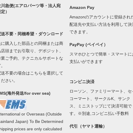
佐川急便(エアロパーツ等・法人宛
Amazon Pay
限定）
Amazonのアカウントに登録され
配送先や支払い方法を利用して決
できます。
配送不要・同梱希望・ダウンロード
先に購入した部品との同梱または商
PayPay (ペイペイ）
品店頭までお引取り、デポジット、
スマホひとつで簡単・スマートに
作業ご予約、テクニカルサポートな
支払いができます
ど。
配送不要の場合はこちらを選択して
ください。
コンビニ決済
ローソン、ファミリーマート、セ
MS(海外発送/for over sea)
コーマート、サークルK、サンク
ス、ミニストップにて決済可能で
す。※別途,コンビニ払い手数料
nternational or Overseas (Outside
ainland Japan) To Be Determined
代引（ヤマト運輸）
hipping prices are only calculated