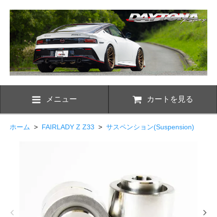
メニュー
カートを見る
ホーム
>
FAIRLADY Z Z33
>
サスペンション(Suspension)