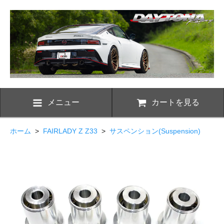
メニュー
カートを見る
ホーム
>
FAIRLADY Z Z33
>
サスペンション(Suspension)