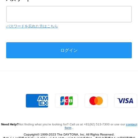
パスワードを忘れた方はこちら
Need Help?
Not finding what you're looking for? Call us at +81(92) 513-7300 or use our
contact
form
.
Copyright© 1999-2023 The DAYTONA, Inc. All Rights Reserved.