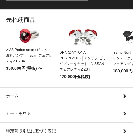
売れ筋商品
AMS Perfomance / ビレット
DRM(DAYTONA
nismo Nort
燃料ポンプ - nissan フェアレ
REST&MOD) │アケボノ ビッ
インテークシス
ディZ RZ34
グブレーキキット - NISSAN
フェアレディZ
350,000円(税抜) 〜
フェアレディZ Z34
189,000
470,000円(税抜)
ホーム
カートを見る
特定商取引法に基づく表記